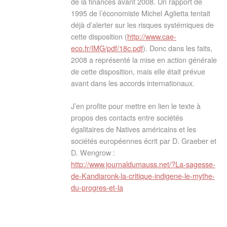
de la finances avant 2008. Un rapport de
1995 de l’économiste Michel Aglietta tentait
déjà d’alerter sur les risques systémiques de
cette disposition (
http://www.cae-
eco.fr/IMG/pdf/18c.pdf
). Donc dans les faits,
2008 a représenté la mise en action générale
de cette disposition, mais elle était prévue
avant dans les accords internationaux.
J’en profite pour mettre en lien le texte à
propos des contacts entre sociétés
égalitaires de Natives américains et les
sociétés européennes écrit par D. Graeber et
D. Wengrow :
http://www.journaldumauss.net/?La-sagesse-
de-Kandiaronk-la-critique-indigene-le-mythe-
du-progres-et-la