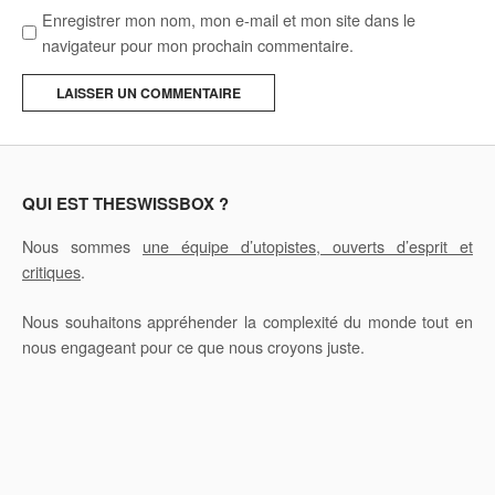
Enregistrer mon nom, mon e-mail et mon site dans le
navigateur pour mon prochain commentaire.
A
l
t
e
QUI EST THESWISSBOX ?
r
Nous sommes
une équipe d’utopistes, ouverts d’esprit et
n
critiques
.
a
t
Nous souhaitons appréhender la complexité du monde tout en
i
nous engageant pour ce que nous croyons juste.
v
e
: