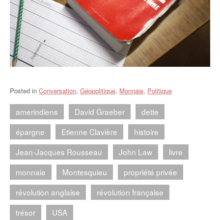
Posted in
Conversation
,
Géopolitique
,
Monnaie
,
Politique
amerindiens
David Graeber
dette
épargne
Etienne Clavière
histoire
Jean-Jacques Rousseau
John Law
livre
monnaie
Montesquieu
propriété privée
révolution anglaise
révolution française
trésor
USA