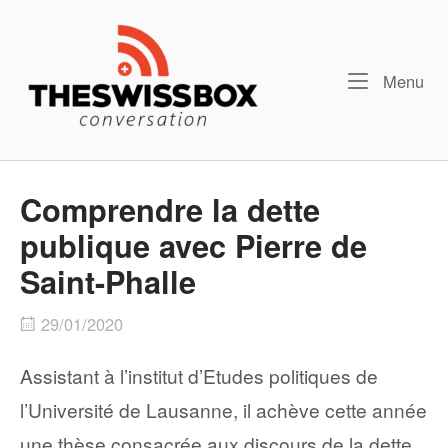
Skip
Home
to
content
Me
Menu
Comprendre la dette
publique avec Pierre de
Saint-Phalle
29/01/2020
Assistant à l’institut d’Etudes politiques de
l’Université de Lausanne, il achève cette année
une thèse consacrée aux discours de la dette