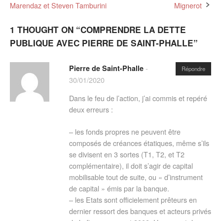
navigation
Marendaz et Steven Tamburini
Mignerot
1 THOUGHT ON “
COMPRENDRE LA DETTE
PUBLIQUE AVEC PIERRE DE SAINT-PHALLE
”
-
Pierre de Saint-Phalle
Répondre
30/01/2020
Dans le feu de l’action, j’ai commis et repéré
deux erreurs :
– les fonds propres ne peuvent être
composés de créances étatiques, même s’ils
se divisent en 3 sortes (T1, T2, et T2
complémentaire), il doit s’agir de capital
mobilisable tout de suite, ou « d’instrument
de capital » émis par la banque.
– les Etats sont officielement prêteurs en
dernier ressort des banques et acteurs privés