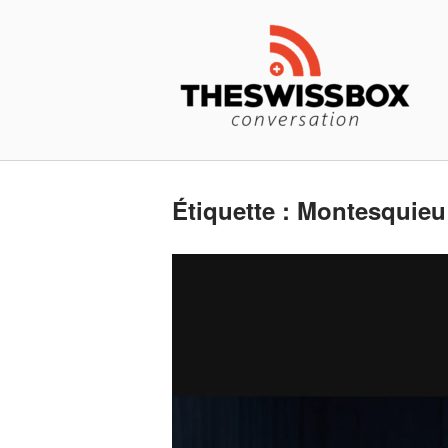
Skip
Home
to
content
Étiquette :
Montesquieu