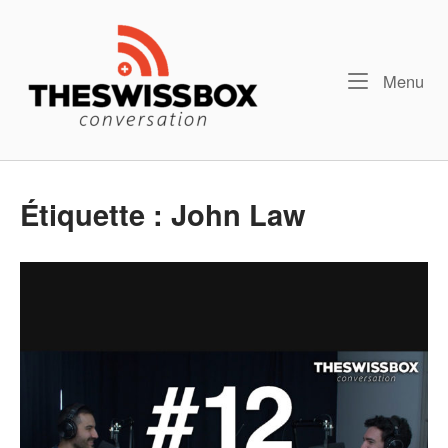
Skip
Home
to
content
Me
Menu
Étiquette :
John Law