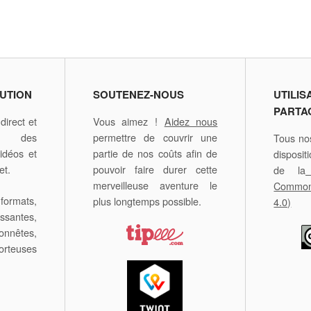
UTION
SOUTENEZ-NOUS
UTILIS
PARTA
irect et
Vous aimez !
Aidez nous
é des
permettre de couvrir une
Tous nos
idéos et
partie de nos coûts afin de
disposit
et.
pouvoir faire durer cette
de la
merveilleuse aventure le
Comm
formats,
plus longtemps possible.
4.0)
antes,
nêtes,
orteuses