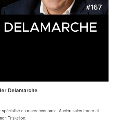
ivier Delamarche
er spécialisé en macroéconomie. Ancien sales trader et
tion Triskelion.