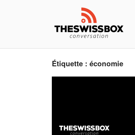
Skip
Home
to
content
Étiquette :
économie