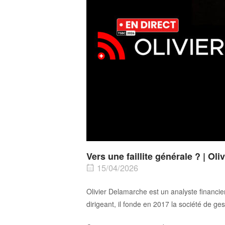
Vers une faillite générale ? | Ol
15/04/2026
Olivier Delamarche est un analyste financi
dirigeant, il fonde en 2017 la société de ges