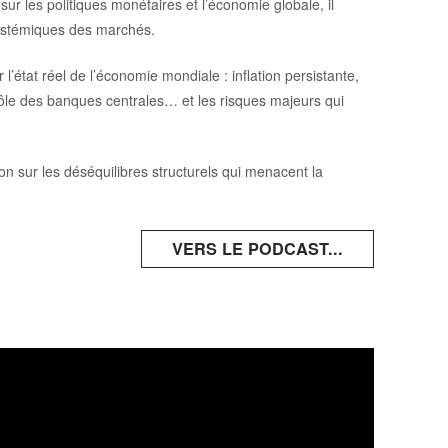
sur les politiques monétaires et l’économie globale, il
systémiques des marchés.
 l’état réel de l’économie mondiale : inflation persistante,
 rôle des banques centrales… et les risques majeurs qui
n sur les déséquilibres structurels qui menacent la
VERS LE PODCAST...