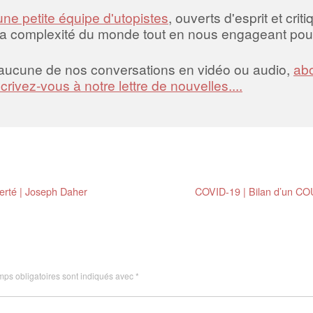
une petite équipe d'utopistes
, ouverts d'esprit et crit
la complexité du monde tout en nous engageant pour
 aucune de nos conversations en vidéo ou audio,
abo
scrivez-vous à notre lettre de nouvelles....
erté | Joseph Daher
COVID-19 | Bilan d’un C
ps obligatoires sont indiqués avec
*