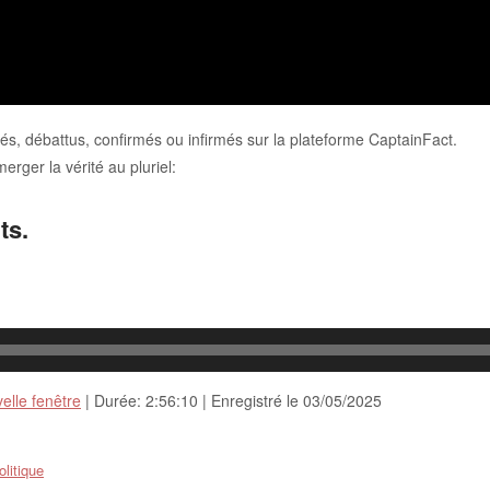
iés, débattus, confirmés ou infirmés sur la plateforme CaptainFact.
rger la vérité au pluriel:
ts.
elle fenêtre
|
Durée: 2:56:10
|
Enregistré le 03/05/2025
olitique