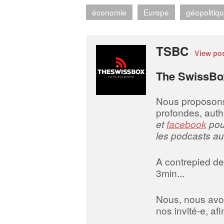
économie
Europe
géopolitiq
TSBC
View po
The SwissBo
Nous proposons d
profondes, auth
et
facebook
pour
les podcasts au
A contrepied des
3min...
Nous, nous avo
nos invité-e, a