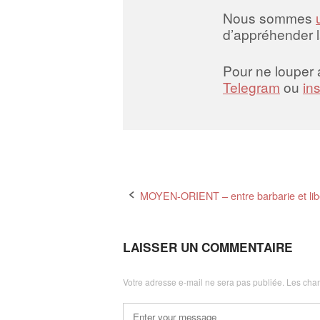
Nous sommes
d’appréhender 
Pour ne louper
Telegram
ou
in
Post
MOYEN-ORIENT – entre barbarie et lib
navigation
LAISSER UN COMMENTAIRE
Votre adresse e-mail ne sera pas publiée.
Les cham
Commentaire