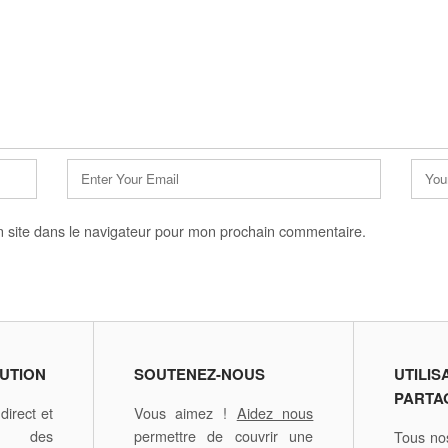
E-
Site
mail
web
*
 site dans le navigateur pour mon prochain commentaire.
UTION
SOUTENEZ-NOUS
UTILIS
PARTA
irect et
Vous aimez !
Aidez nous
é des
permettre de couvrir une
Tous nos