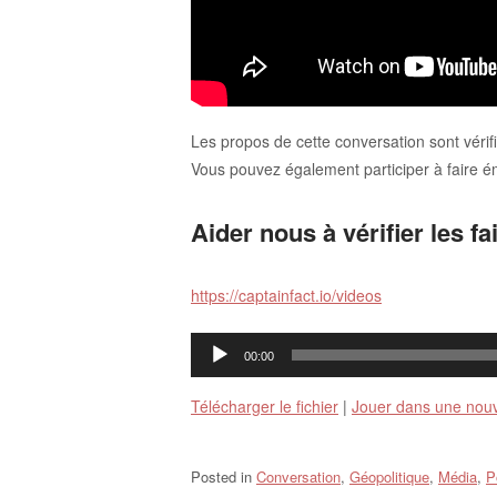
Les propos de cette conversation sont vérif
Vous pouvez également participer à faire éme
Aider nous à vérifier les fai
https://captainfact.io/videos
Lecteur
00:00
audio
Télécharger le fichier
|
Jouer dans une nouv
Posted in
Conversation
,
Géopolitique
,
Média
,
P