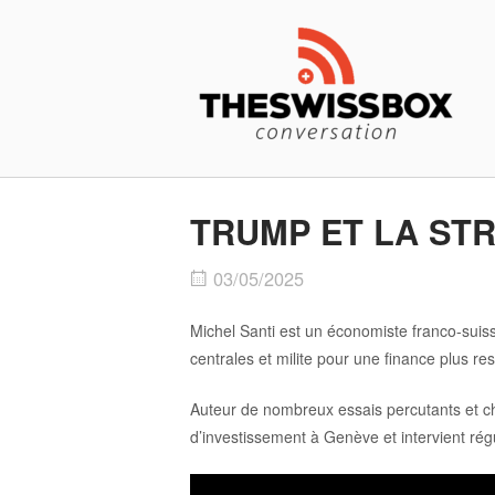
Skip
Home
to
content
TRUMP ET LA STRA
03/05/2025
Michel Santi est un économiste franco-suiss
centrales et milite pour une finance plus 
Auteur de nombreux essais percutants et chr
d’investissement à Genève et intervient rég