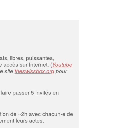
pour
augmenter
ou
diminuer
le
volume.
ts, libres, puissantes,
 accès sur Internet. (
Youtube
re site
theswissbox.org
pour
faire passer 5 invités en
tion de ~2h avec chacun-e de
ement leurs actes.