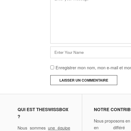
*
Nom
*
Enregistrer mon nom, mon e-mail et mon
A
l
t
e
QUI EST THESWISSBOX
NOTRE CONTRIB
r
?
Nous proposons en d
n
en différ
Nous sommes
une équipe
a