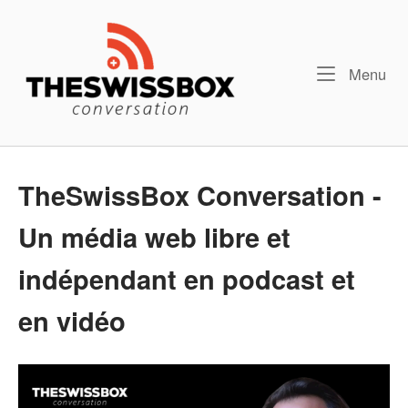
Skip
Home
to
content
Me
Menu
TheSwissBox Conversation -
Un média web libre et
indépendant en podcast et
en vidéo