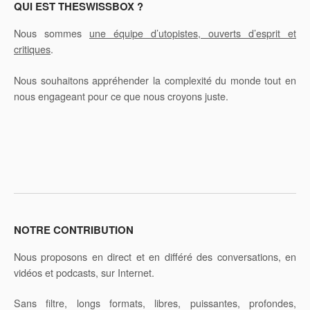
e
QUI EST THESWISSBOX ?
r
Nous sommes
une équipe d’utopistes, ouverts d’esprit et
n
critiques
.
a
t
Nous souhaitons appréhender la complexité du monde tout en
i
nous engageant pour ce que nous croyons juste.
v
e
:
NOTRE CONTRIBUTION
Nous proposons en direct et en différé des conversations, en
vidéos et podcasts, sur Internet.
Sans filtre, longs formats, libres, puissantes, profondes,