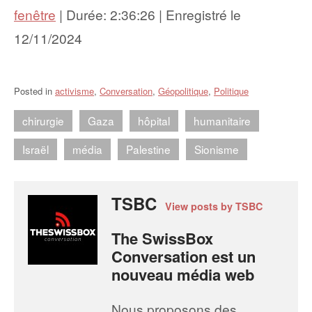
fenêtre
|
Durée: 2:36:26
|
Enregistré le
12/11/2024
Posted in
activisme
,
Conversation
,
Géopolitique
,
Politique
chirurgie
Gaza
hôpital
humanitaire
Israël
média
Palestine
Sionisme
TSBC
View posts by TSBC
The SwissBox
Conversation est un
nouveau média web
Nous proposons des