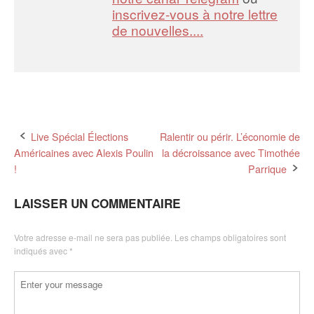
inscrivez-vous à notre lettre
de nouvelles....
Post
Live Spécial Élections
Ralentir ou périr. L’économie de
Américaines avec Alexis Poulin
la décroissance avec Timothée
navigation
!
Parrique
LAISSER UN COMMENTAIRE
Votre adresse e-mail ne sera pas publiée.
Les champs obligatoires sont
indiqués avec
*
Commentaire
*