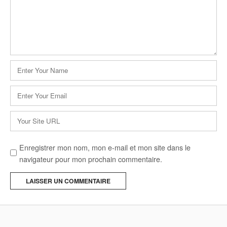
Nom
*
E-
mail
*
Site
web
Enregistrer mon nom, mon e-mail et mon site dans le
navigateur pour mon prochain commentaire.
A
l
t