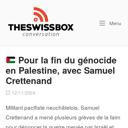
Skip
Home
to
content
Me
Menu
Pour la fin du génocide
en Palestine, avec Samuel
Crettenand
12/11/2024
Militant pacifiste neuchâtelois, Samuel
Crettenand a mené plusieurs grèves de la faim
pour dénoncer la guerre menée par Israël et