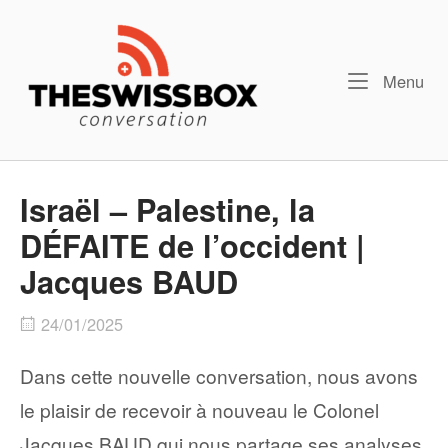
Skip
Home
to
content
Me
Menu
Israël – Palestine, la
DÉFAITE de l’occident |
Jacques BAUD
24/01/2025
Dans cette nouvelle conversation, nous avons
le plaisir de recevoir à nouveau le Colonel
Jacques BAUD qui nous partage ses analyses