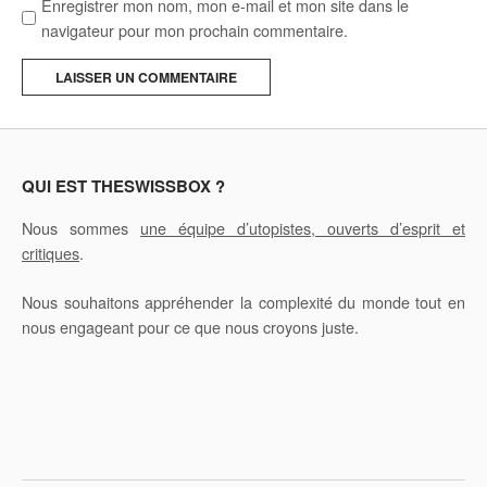
Enregistrer mon nom, mon e-mail et mon site dans le
navigateur pour mon prochain commentaire.
A
l
t
e
QUI EST THESWISSBOX ?
r
Nous sommes
une équipe d’utopistes, ouverts d’esprit et
n
critiques
.
a
t
Nous souhaitons appréhender la complexité du monde tout en
i
nous engageant pour ce que nous croyons juste.
v
e
: