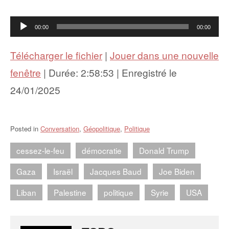
Lecteur
00:00
00:00
audio
Télécharger le fichier
|
Jouer dans une nouvelle
fenêtre
|
Durée: 2:58:53
|
Enregistré le
24/01/2025
Posted in
Conversation
,
Géopolitique
,
Politique
cessez-le-feu
démocratie
Donald Trump
Gaza
Israël
Jacques Baud
Joe Biden
Liban
Palestine
politique
Syrie
USA