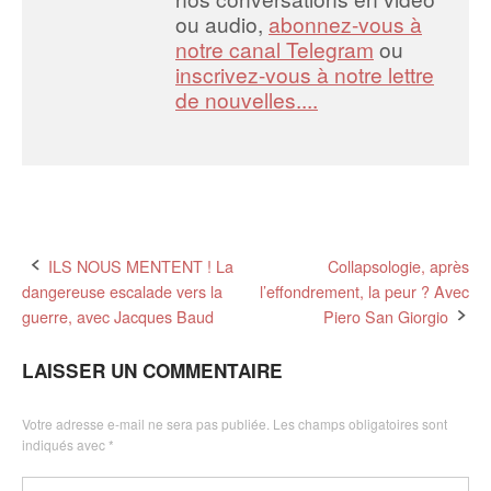
ou audio,
abonnez-vous à
notre canal Telegram
ou
inscrivez-vous à notre lettre
de nouvelles....
Post
ILS NOUS MENTENT ! La
Collapsologie, après
dangereuse escalade vers la
l’effondrement, la peur ? Avec
navigation
guerre, avec Jacques Baud
Piero San Giorgio
LAISSER UN COMMENTAIRE
Votre adresse e-mail ne sera pas publiée.
Les champs obligatoires sont
indiqués avec
*
Commentaire