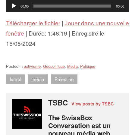
Lecteur
00:00
00:00
audio
Télécharger le fichier
|
Jouer dans une nouvelle
fenêtre
|
Durée: 1:46:19
|
Enregistré le
15/05/2024
Posted in
activisme
,
Géopolitique
,
Média
,
Politique
Israël
média
Palestine
TSBC
View posts by TSBC
The SwissBox
Conversation est un
nouveau média web