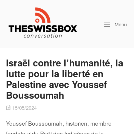
Skip
Home
to
content
Me
Menu
Israël contre l’humanité, la
lutte pour la liberté en
Palestine avec Youssef
Boussoumah
15/05/2024
Youssef Boussoumah, historien, membre
fondateur du Parti des Indigènes de la