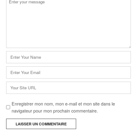
*
Nom
*
E-
mail
*
Site
web
Enregistrer mon nom, mon e-mail et mon site dans le
navigateur pour mon prochain commentaire.
A