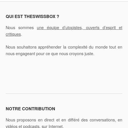
l
t
e
QUI EST THESWISSBOX ?
r
Nous sommes
une équipe d’utopistes, ouverts d’esprit et
n
critiques
.
a
t
Nous souhaitons appréhender la complexité du monde tout en
i
nous engageant pour ce que nous croyons juste.
v
e
:
NOTRE CONTRIBUTION
Nous proposons en direct et en différé des conversations, en
vidéos et podcasts, sur Internet.