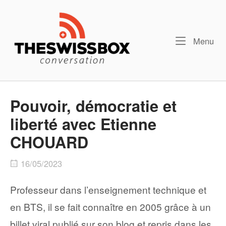
Skip
Home
to
content
Me
Menu
Pouvoir, démocratie et
liberté avec Etienne
CHOUARD
16/05/2023
Professeur dans l’enseignement technique et
en BTS, il se fait connaître en 2005 grâce à un
billet viral publié sur son blog et repris dans les