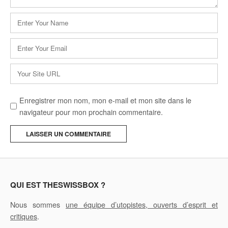
Nom
*
E-
mail
*
Site
web
Enregistrer mon nom, mon e-mail et mon site dans le
navigateur pour mon prochain commentaire.
A
l
t
e
QUI EST THESWISSBOX ?
r
Nous sommes
une équipe d’utopistes, ouverts d’esprit et
n
critiques
.
a