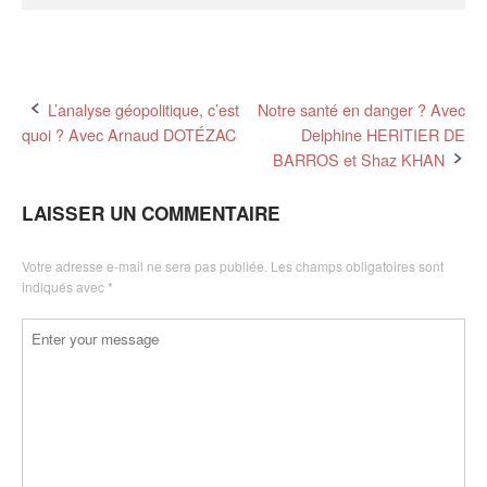
Post
L’analyse géopolitique, c’est
Notre santé en danger ? Avec
quoi ? Avec Arnaud DOTÉZAC
Delphine HERITIER DE
navigation
BARROS et Shaz KHAN
LAISSER UN COMMENTAIRE
Votre adresse e-mail ne sera pas publiée.
Les champs obligatoires sont
indiqués avec
*
Commentaire
*