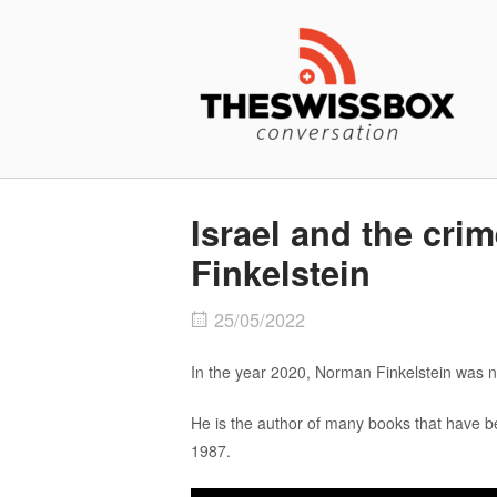
Skip
Home
to
content
Israel and the cri
Finkelstein
25/05/2022
In the year 2020, Norman Finkelstein was name
He is the author of many books that have be
1987.