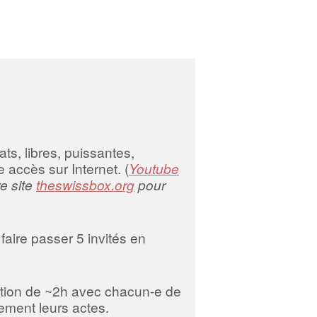
pour
augmenter
ou
diminuer
le
volume.
ts, libres, puissantes,
 accès sur Internet. (
Youtube
re site
theswissbox.org
pour
faire passer 5 invités en
tion de ~2h avec chacun-e de
ement leurs actes.