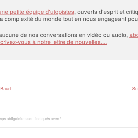
une petite équipe d'utopistes
, ouverts d'esprit et crit
la complexité du monde tout en nous engageant pour
 aucune de nos conversations en vidéo ou audio,
abo
scrivez-vous à notre lettre de nouvelles....
 Baud
Sur
ps obligatoires sont indiqués avec
*