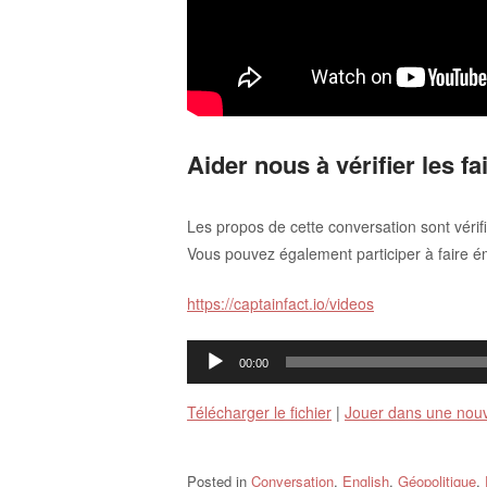
Aider nous à vérifier les fai
Les propos de cette conversation sont vérif
Vous pouvez également participer à faire éme
https://captainfact.io/videos
Lecteur
00:00
audio
Télécharger le fichier
|
Jouer dans une nouv
Posted in
Conversation
,
English
,
Géopolitique
,