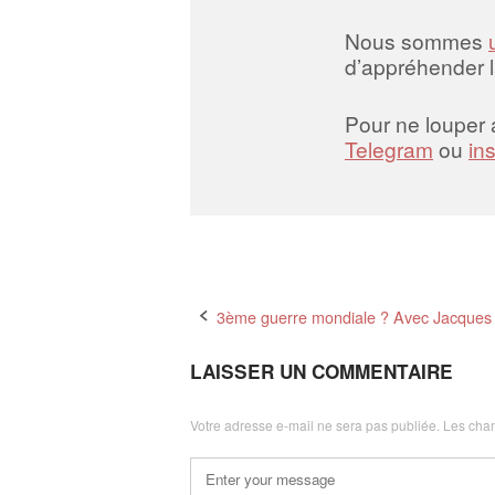
Nous sommes
d’appréhender 
Pour ne louper
Telegram
ou
in
Post
3ème guerre mondiale ? Avec Jacques
navigation
LAISSER UN COMMENTAIRE
Votre adresse e-mail ne sera pas publiée.
Les cham
Commentaire
*