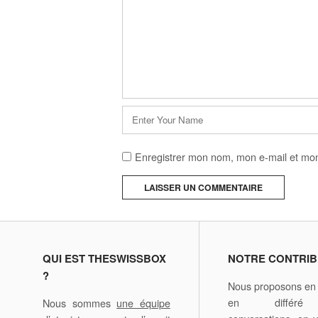
Nom
*
Enregistrer mon nom, mon e-mail et mon
A
l
t
e
QUI EST THESWISSBOX
NOTRE CONTRIB
r
?
Nous proposons en d
n
en différ
Nous sommes
une équipe
a