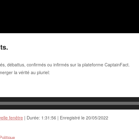
ts.
iés, débattus, confirmés ou infirmés sur la plateforme CaptainFact.
rger la vérité au pluriel:
elle fenêtre
|
Durée: 1:31:56
|
Enregistré le 20/05/2022
Politique