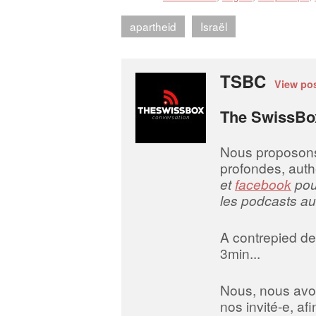
apartheid
Israël
TSBC
View po
The SwissBo
Nous proposons d
profondes, auth
et
facebook
pour
les podcasts au
A contrepied des
3min...
Nous, nous avo
nos invité-e, a