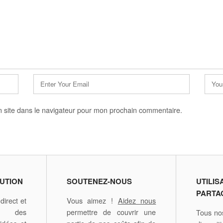
E-
Site
mail
web
*
 site dans le navigateur pour mon prochain commentaire.
UTION
SOUTENEZ-NOUS
UTILIS
PARTA
irect et
Vous aimez !
Aidez nous
é des
permettre de couvrir une
Tous nos