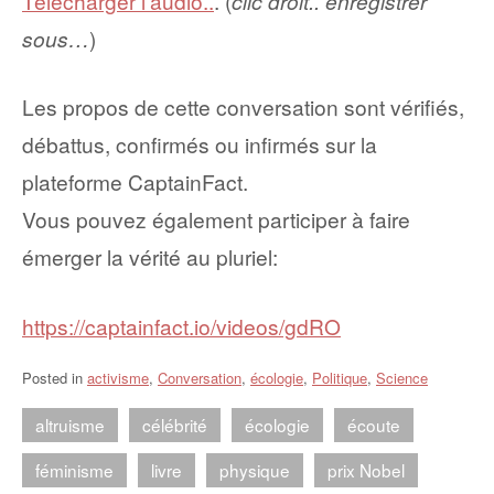
Télécharger l’audio..
. (
clic droit.. enregistrer
sous…
)
Les propos de cette conversation sont vérifiés,
débattus, confirmés ou infirmés sur la
plateforme CaptainFact.
Vous pouvez également participer à faire
émerger la vérité au pluriel:
https://captainfact.io/videos/gdRO
Posted in
activisme
,
Conversation
,
écologie
,
Politique
,
Science
altruisme
célébrité
écologie
écoute
féminisme
livre
physique
prix Nobel