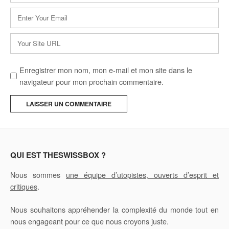
E-
mail
*
Site
web
Enregistrer mon nom, mon e-mail et mon site dans le
navigateur pour mon prochain commentaire.
A
l
t
e
QUI EST THESWISSBOX ?
r
Nous sommes
une équipe d’utopistes, ouverts d’esprit et
n
critiques
.
a
t
Nous souhaitons appréhender la complexité du monde tout en
i
nous engageant pour ce que nous croyons juste.
v