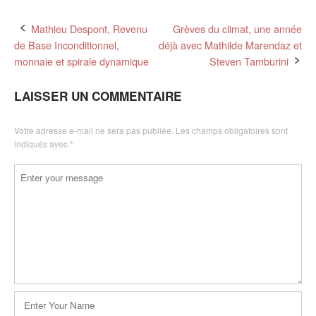
Post
Mathieu Despont, Revenu
Grèves du climat, une année
de Base Inconditionnel,
déjà avec Mathilde Marendaz et
navigation
monnaie et spirale dynamique
Steven Tamburini
LAISSER UN COMMENTAIRE
Votre adresse e-mail ne sera pas publiée.
Les champs obligatoires sont
indiqués avec
*
Commentaire
*
Nom
*