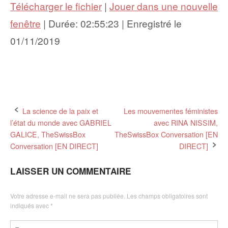
Télécharger le fichier
|
Jouer dans une nouvelle
fenêtre
|
Durée: 02:55:23
|
Enregistré le
01/11/2019
Post
La science de la paix et
Les mouvementes féministes
l’état du monde avec GABRIEL
avec RINA NISSIM,
navigation
GALICE, TheSwissBox
TheSwissBox Conversation [EN
Conversation [EN DIRECT]
DIRECT]
LAISSER UN COMMENTAIRE
Votre adresse e-mail ne sera pas publiée.
Les champs obligatoires sont
indiqués avec
*
Commentaire