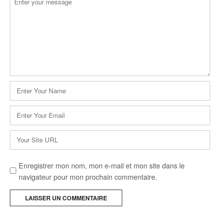
*
Nom
*
E-
mail
*
Site
web
Enregistrer mon nom, mon e-mail et mon site dans le
navigateur pour mon prochain commentaire.
A