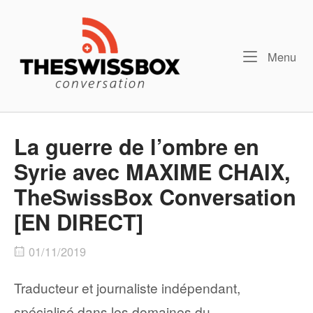
Skip
Home
to
content
Me
Menu
La guerre de l’ombre en
Syrie avec MAXIME CHAIX,
TheSwissBox Conversation
[EN DIRECT]
01/11/2019
Traducteur et journaliste indépendant,
spécialisé dans les domaines du