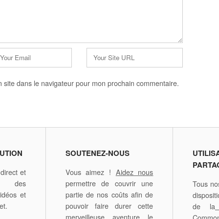
Site
web
 site dans le navigateur pour mon prochain commentaire.
UTION
SOUTENEZ-NOUS
UTILIS
PARTA
irect et
Vous aimez !
Aidez nous
é des
permettre de couvrir une
Tous nos
idéos et
partie de nos coûts afin de
disposit
et.
pouvoir faire durer cette
de la
merveilleuse aventure le
Comm