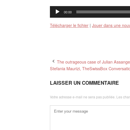
Lecteur
00:00
audio
Télécharger le fichier
|
Jouer dans une nouv
Post
The outrageous case of Julian Assange
Stefania Maurizi, TheSwissBox Conversati
navigation
LAISSER UN COMMENTAIRE
Votre adresse e-mail ne sera pas publiée.
Les cham
Commentaire
*