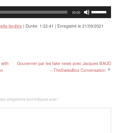
Utilisez
00:00
les
elle fenêtre
|
Durée: 1:22:41
|
Enregistré le 21/09/2021
flèches
haut/bas
pour
augmenter
 with
Gouverner par les fake news avec Jacques BAUD
on
– TheSwissBox Conversation
ou
diminuer
le
ps obligatoires sont indiqués avec
*
volume.