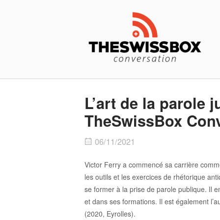
Skip
Home
to
content
L’art de la parole j
TheSwissBox Conv
06/11/2021
Victor Ferry a commencé sa carrière comme c
les outils et les exercices de rhétorique an
se former à la prise de parole publique. Il 
et dans ses formations. Il est également l’
(2020, Eyrolles).