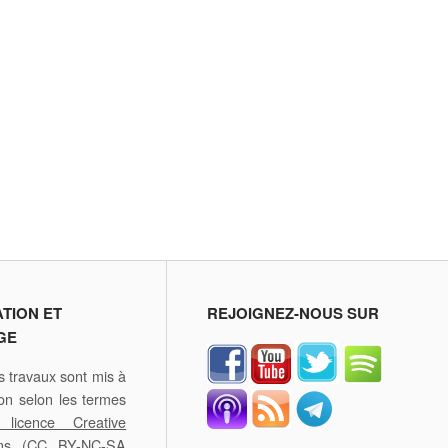
ATION ET
REJOIGNEZ-NOUS SUR
GE
 travaux sont mis à
ion selon les termes
licence Creative
ons
(CC BY-NC-SA