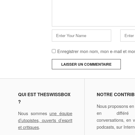
Nom
E-
*
mail
*
Enregistrer mon nom, mon e-mail et mon
A
l
t
e
QUI EST THESWISSBOX
NOTRE CONTRIB
r
?
Nous proposons en d
n
en différ
Nous sommes
une équipe
a
conversations, en v
d’utopistes, ouverts d’esprit
t
podcasts, sur Intern
et critiques
.
i