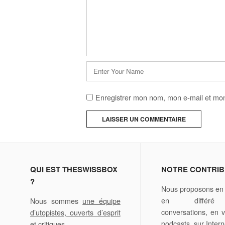
Nom
*
Enregistrer mon nom, mon e-mail et mon
A
l
t
e
QUI EST THESWISSBOX
NOTRE CONTRIB
r
?
Nous proposons en d
n
en différ
Nous sommes
une équipe
a
conversations, en v
d’utopistes, ouverts d’esprit
t
podcasts, sur Intern
et critiques
.