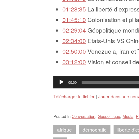
01:28:35
La liberté d’expres
01:45:10
Colonisation et pill
02:29:04
Géopolitique mondi
02:34:00
Etats-Unis VS Chin
02:50:00
Venezuela, Iran et
03:12:00
Vision et conseil d
Lecteur
00:00
audio
Télécharger le fichier
|
Jouer dans une nouv
Posted in
Conversation
,
Géopolitique
,
Média
,
P
afrique
démocratie
liberté d'