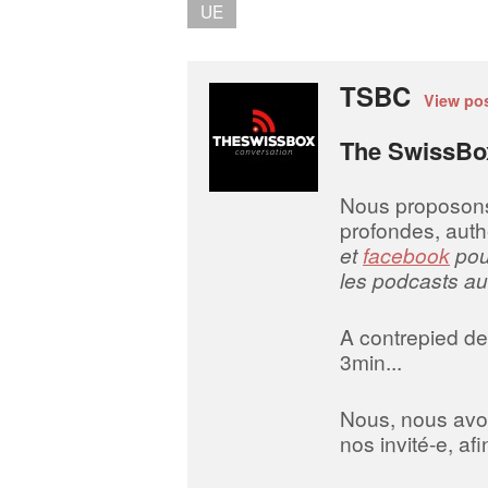
UE
TSBC
View po
The SwissBo
Nous proposons d
profondes, auth
et
facebook
pour
les podcasts au
A contrepied des
3min...
Nous, nous avo
nos invité-e, a