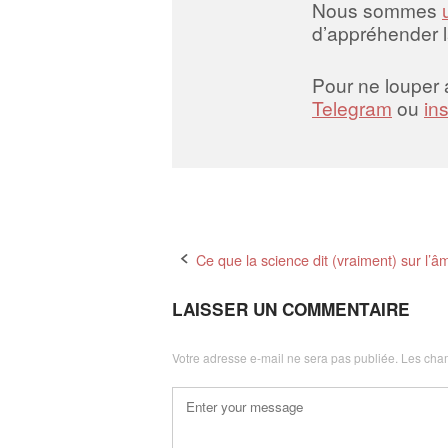
Nous sommes
d’appréhender 
Pour ne louper
Telegram
ou
in
Post
Ce que la science dit (vraiment) sur l’
navigation
LAISSER UN COMMENTAIRE
Votre adresse e-mail ne sera pas publiée.
Les cham
Commentaire
*