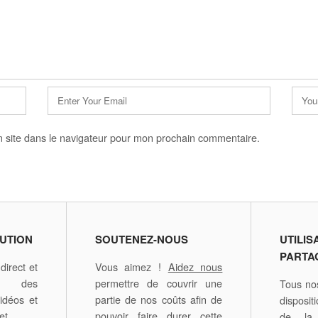
E-
Site
mail
web
*
 site dans le navigateur pour mon prochain commentaire.
UTION
SOUTENEZ-NOUS
UTILIS
PARTA
irect et
Vous aimez !
Aidez nous
é des
permettre de couvrir une
Tous nos
idéos et
partie de nos coûts afin de
disposit
et.
pouvoir faire durer cette
de la