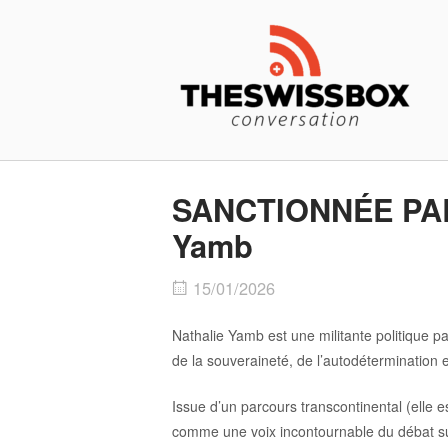
Skip
Home
to
content
SANCTIONNÉE PAR 
Yamb
15/01/2026
Nathalie Yamb est une militante politique p
de la souveraineté, de l’autodétermination e
Issue d’un parcours transcontinental (elle
comme une voix incontournable du débat sur 