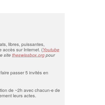
ou
diminuer
le
volume.
ts, libres, puissantes,
 accès sur Internet. (
Youtube
re site
theswissbox.org
pour
faire passer 5 invités en
tion de ~2h avec chacun-e de
ement leurs actes.