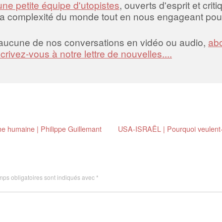
une petite équipe d'utopistes
, ouverts d'esprit et crit
la complexité du monde tout en nous engageant pour
 aucune de nos conversations en vidéo ou audio,
abo
scrivez-vous à notre lettre de nouvelles....
âme humaine | Philippe Guillemant
USA-ISRAËL | Pourquoi veulent-il
ps obligatoires sont indiqués avec
*