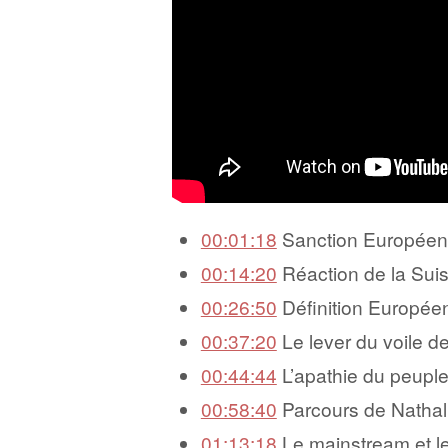
00:01:18
Sanction Européenn
00:14:20
Réaction de la Sui
00:26:50
Définition Europée
00:37:20
Le lever du voile de
00:44:44
L’apathie du peupl
00:58:40
Parcours de Natha
01:13:18
Le mainstream et l