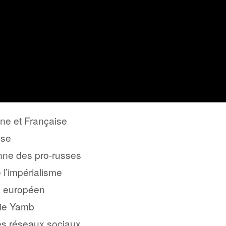
e et Française
sse
nne des pro-russes
 l’impérialisme
e européen
lie Yamb
es réseaux sociaux