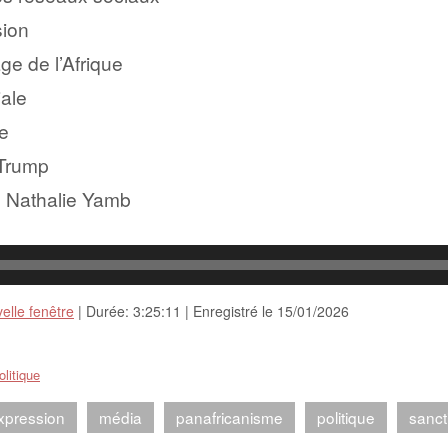
sion
age de l’Afrique
ale
e
 Trump
e Nathalie Yamb
elle fenêtre
|
Durée: 3:25:11
|
Enregistré le 15/01/2026
olitique
expression
média
panafricanisme
politique
sanct