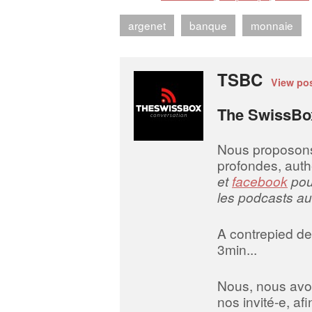
argenet
banque
monnaie
TSBC
View po
The SwissBo
Nous proposons d
profondes, auth
et
facebook
pour
les podcasts au
A contrepied des
3min...
Nous, nous avo
nos invité-e, a