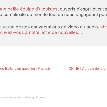
une petite équipe d'utopistes
, ouverts d'esprit et crit
la complexité du monde tout en nous engageant pour
 aucune de nos conversations en vidéo ou audio,
abo
scrivez-vous à notre lettre de nouvelles....
e Ballens en question | François
CHINE | Au-delà de la p
ps obligatoires sont indiqués avec
*