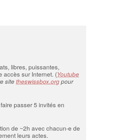
pour
augmenter
ou
diminuer
le
volume.
ts, libres, puissantes,
 accès sur Internet. (
Youtube
re site
theswissbox.org
pour
faire passer 5 invités en
tion de ~2h avec chacun-e de
ement leurs actes.