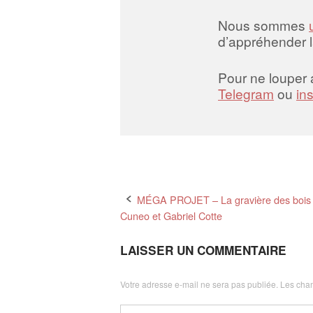
Nous sommes
d’appréhender 
Pour ne louper
Telegram
ou
in
Post
MÉGA PROJET – La gravière des bois d
Cuneo et Gabriel Cotte
navigation
LAISSER UN COMMENTAIRE
Votre adresse e-mail ne sera pas publiée.
Les cham
Commentaire