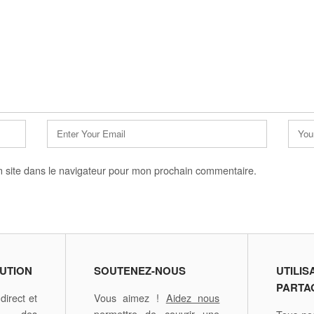
E-
Site
mail
web
*
 site dans le navigateur pour mon prochain commentaire.
UTION
SOUTENEZ-NOUS
UTILIS
PARTA
irect et
Vous aimez !
Aidez nous
é des
permettre de couvrir une