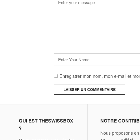
*
Nom
*
Enregistrer mon nom, mon e-mail et mon
A
l
t
e
QUI EST THESWISSBOX
NOTRE CONTRIB
r
?
Nous proposons en d
n
en différ