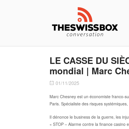
Skip
Home
to
content
LE CASSE DU SIÈCL
mondial | Marc Ch
01/11/2025
Marc Chesney est un économiste franco-sui
Paris. Spécialiste des risques systémiques, 
Il dénonce le business de la guerre, les inju
« STOP – Alarme contre la finance casino et 