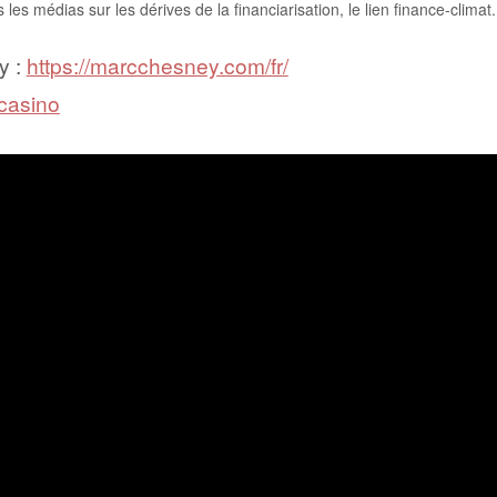
 les médias sur les dérives de la financiarisation, le lien finance-climat.
y :
https://marcchesney.com/fr/
 casino