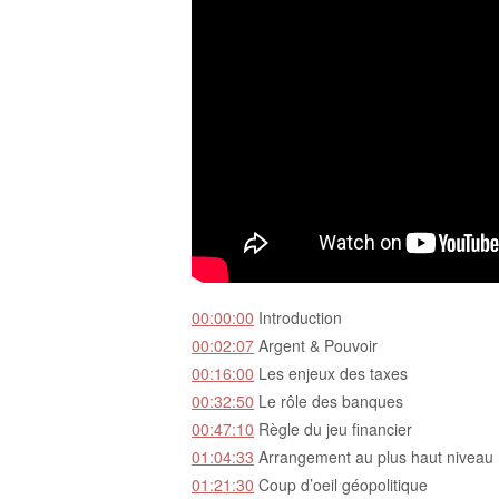
00:00:00
Introduction
00:02:07
Argent & Pouvoir
00:16:00
Les enjeux des taxes
00:32:50
Le rôle des banques
00:47:10
Règle du jeu financier
01:04:33
Arrangement au plus haut niveau
01:21:30
Coup d’oeil géopolitique