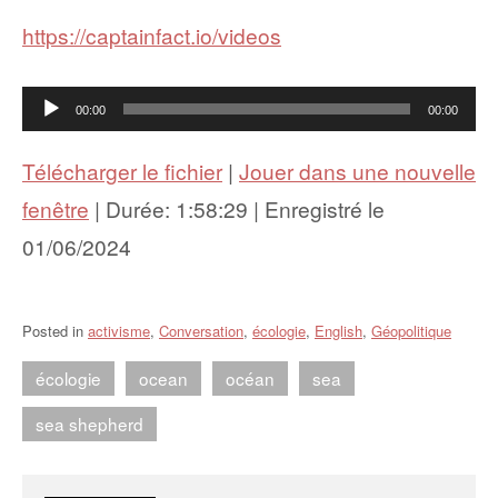
https://captainfact.io/videos
Lecteur
00:00
00:00
audio
Télécharger le fichier
|
Jouer dans une nouvelle
fenêtre
|
Durée: 1:58:29
|
Enregistré le
01/06/2024
Posted in
activisme
,
Conversation
,
écologie
,
English
,
Géopolitique
écologie
ocean
océan
sea
sea shepherd