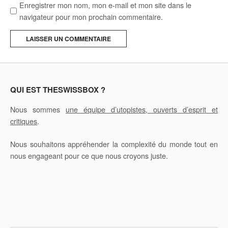
Enregistrer mon nom, mon e-mail et mon site dans le
navigateur pour mon prochain commentaire.
A
l
t
e
QUI EST THESWISSBOX ?
r
Nous sommes
une équipe d’utopistes, ouverts d’esprit et
n
critiques
.
a
t
Nous souhaitons appréhender la complexité du monde tout en
i
nous engageant pour ce que nous croyons juste.
v
e
: