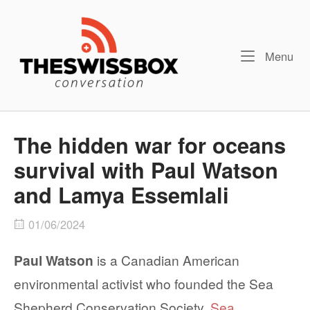
Skip
Home
to
content
Me
Menu
The hidden war for oceans
survival with Paul Watson
and Lamya Essemlali
01/06/2024
Paul Watson
is a Canadian American
environmental activist who founded the Sea
Shepherd Conservation Society.
Sea