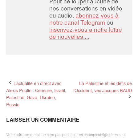
Pour ne louper aucune de
nos conversations en vidéo
ou audio,
abonnez-vous à
notre canal Telegram
ou
inscrivez-vous à notre lettre
de nouvelles....
Post
L’actualité en direct avec
La Palestine et les défis de
Alexis Poulin : Censure, Israël,
l’Occident, vec Jacques BAUD
navigation
Palestine, Gaza, Ukraine,
Russie
LAISSER UN COMMENTAIRE
Votre adresse e-mail ne sera pas publiée.
Les champs obligatoires sont