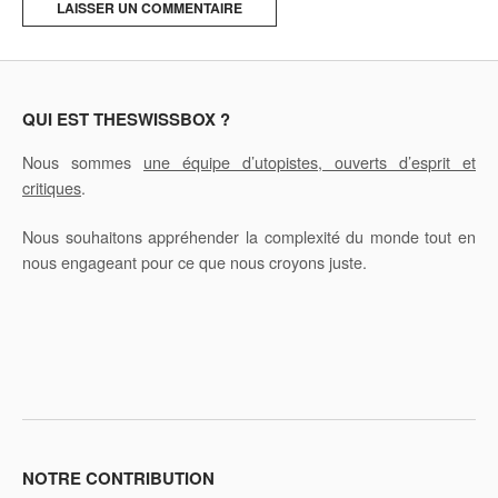
A
l
t
e
QUI EST THESWISSBOX ?
r
Nous sommes
une équipe d’utopistes, ouverts d’esprit et
n
critiques
.
a
t
Nous souhaitons appréhender la complexité du monde tout en
i
nous engageant pour ce que nous croyons juste.
v
e
:
NOTRE CONTRIBUTION