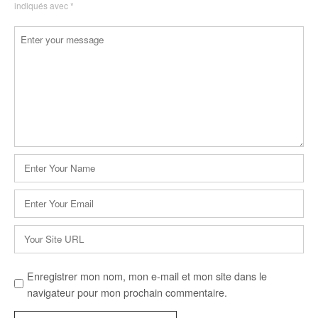
indiqués avec
*
Commentaire
*
Nom
*
E-
mail
*
Site
web
Enregistrer mon nom, mon e-mail et mon site dans le
navigateur pour mon prochain commentaire.