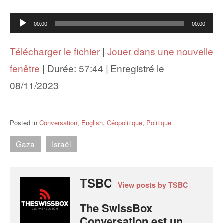
Lecteur
00:00
00:00
audio
Télécharger le fichier
|
Jouer dans une nouvelle
fenêtre
|
Durée: 57:44
|
Enregistré le
08/11/2023
Posted in
Conversation
,
English
,
Géopolitique
,
Politique
Gaza
Israël
TSBC
View posts by TSBC
The SwissBox
Conversation est un