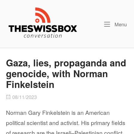
Skip
Home
to
content
Me
Menu
Gaza, lies, propaganda and
genocide, with Norman
Finkelstein
08/11/2023
Norman Gary Finkelstein is an American
political scientist and activist. His primary fields
of research are the Israeli–Palestinian conflict