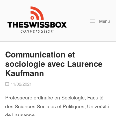
Skip
Home
to
content
Me
Menu
Communication et
sociologie avec Laurence
Kaufmann
11/02/2021
Professeure ordinaire en Sociologie, Faculté
des Sciences Sociales et Politiques, Université
de Lausanne