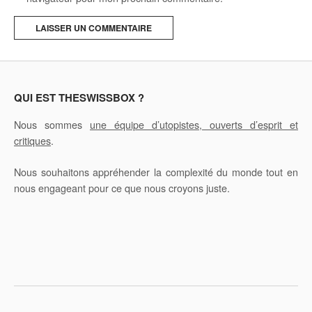
A
l
t
e
QUI EST THESWISSBOX ?
r
Nous sommes
une équipe d’utopistes, ouverts d’esprit et
n
critiques
.
a
t
Nous souhaitons appréhender la complexité du monde tout en
i
nous engageant pour ce que nous croyons juste.
v
e
: