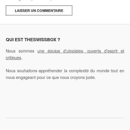
A
l
t
e
QUI EST THESWISSBOX ?
r
Nous sommes
une équipe d’utopistes, ouverts d’esprit et
n
critiques
.
a
t
Nous souhaitons appréhender la complexité du monde tout en
i
nous engageant pour ce que nous croyons juste.
v
e
: