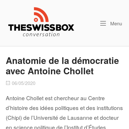
Skip
Home
to
content
Me
Menu
Anatomie de la démocratie
avec Antoine Chollet
06/05/2020
Antoine Chollet est chercheur au Centre
d’histoire des idées politiques et des institutions
(Chipi) de l’Université de Lausanne et docteur
en science politique de l’Institut d’Études