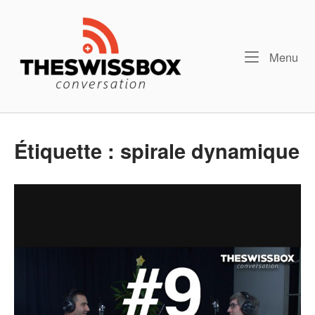
Skip
Home
to
content
Me
Menu
Étiquette :
spirale dynamique