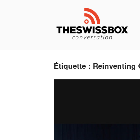
Skip
Home
to
content
Étiquette :
Reinventing 