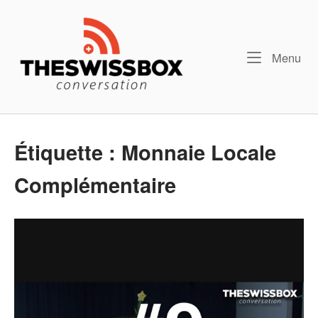
Skip
Home
to
content
Me
Menu
Étiquette :
Monnaie Locale
Complémentaire