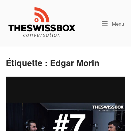
Skip
Home
to
content
Me
Menu
Étiquette :
Edgar Morin