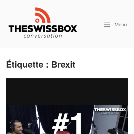
Skip
Home
to
content
Me
Menu
Étiquette :
Brexit