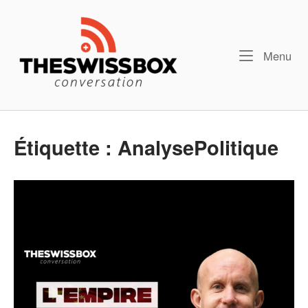
Skip
Home
to
content
Me
Menu
Étiquette :
AnalysePolitique